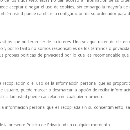
io de los sitios web, estás no dan acceso a información de su orde
uede aceptar o negar el uso de cookies, sin embargo la mayoría d
mbién usted puede cambiar la configuración de su ordenador para dec
s sitios que pudieran ser de su interés. Una vez que usted de clic e
gido y por lo tanto no somos responsables de los términos o privacida
 sus propias políticas de privacidad por lo cual es recomendable qu
a recopilación o el uso de la información personal que es proporc
a de usuario, puede marcar o desmarcar la opción de recibir informa
publicidad usted puede cancelarla en cualquier momento.
á la información personal que es recopilada sin su consentimiento, s
de la presente Política de Privacidad en cualquier momento.