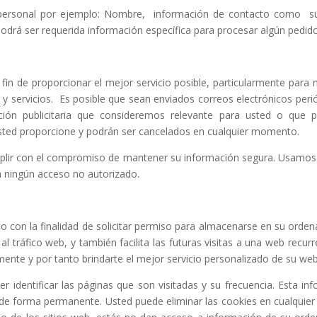
personal por ejemplo: Nombre, información de contacto como su 
rá ser requerida información específica para procesar algún pedido 
fin de proporcionar el mejor servicio posible, particularmente para
y servicios. Es posible que sean enviados correos electrónicos peri
ión publicitaria que consideremos relevante para usted o que p
 usted proporcione y podrán ser cancelados en cualquier momento.
lir con el compromiso de mantener su información segura. Usamos 
 ningún acceso no autorizado.
o con la finalidad de solicitar permiso para almacenarse en su ordena
l tráfico web, y también facilita las futuras visitas a una web recur
mente y por tanto brindarte el mejor servicio personalizado de su web
r identificar las páginas que son visitadas y su frecuencia. Esta i
a de forma permanente. Usted puede eliminar las cookies en cualqu