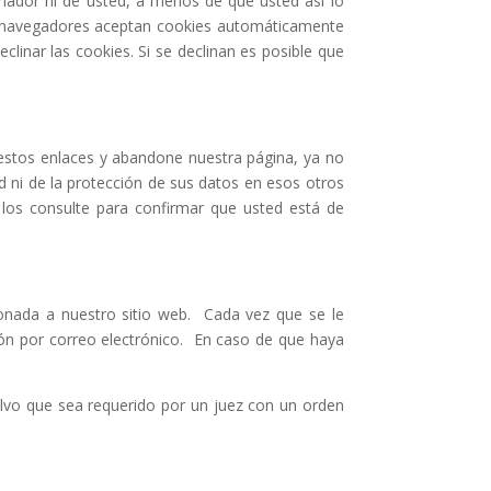
nador ni de usted, a menos de que usted así lo
e navegadores aceptan cookies automáticamente
linar las cookies. Si se declinan es posible que
n estos enlaces y abandone nuestra página, ya no
d ni de la protección de sus datos en esos otros
e los consulte para confirmar que usted está de
ionada a nuestro sitio web. Cada vez que se le
ción por correo electrónico. En caso de que haya
alvo que sea requerido por un juez con un orden